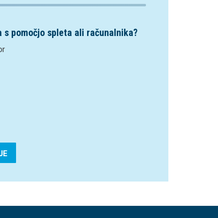
a s pomočjo spleta ali računalnika?
or
JE